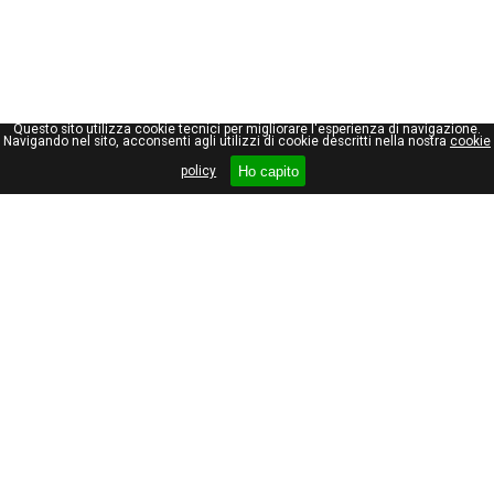
Questo sito utilizza cookie tecnici per migliorare l'esperienza di navigazione.
Navigando nel sito, acconsenti agli utilizzi di cookie descritti nella nostra
cookie
Ho capito
policy
Giuseppe Maraniello
Viale Stelvio, 66
20159, Milano
Tel +39 02 69000462
Partita I.V.A. 08535510153
Privacy policy
Cookie policy