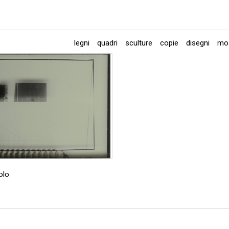
legni
quadri
sculture
copie
disegni
mos
olo