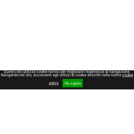
Questo sito utilizza cookie tecnici per migliorare l'esperienza di navigazione.
Navigando nel sito, acconsenti agli utilizzi di cookie descritti nella nostra
cookie
Ho capito
policy
Giuseppe Maraniello
Viale Stelvio, 66