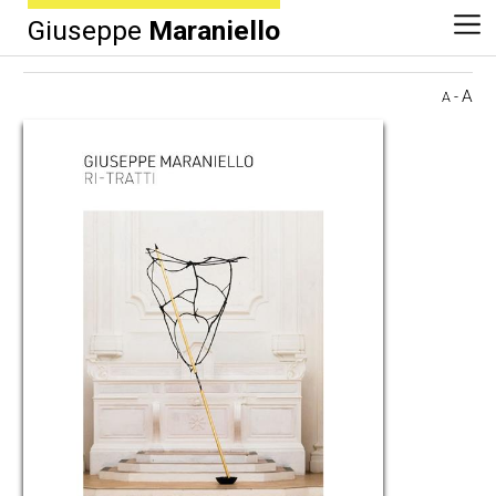
Giuseppe
Maraniello
A
-
A