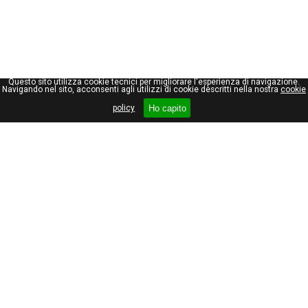
Questo sito utilizza cookie tecnici per migliorare l'esperienza di navigazione.
Navigando nel sito, acconsenti agli utilizzi di cookie descritti nella nostra
cookie
Ho capito
policy
Giuseppe Maraniello
Viale Stelvio, 66
20159, Milano
Tel +39 02 69000462
Partita I.V.A. 08535510153
Privacy policy
Cookie policy