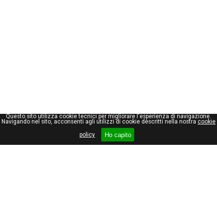
Questo sito utilizza cookie tecnici per migliorare l'esperienza di navigazione.
Navigando nel sito, acconsenti agli utilizzi di cookie descritti nella nostra
cookie
Ho capito
policy
Giuseppe Maraniello
Viale Stelvio, 66