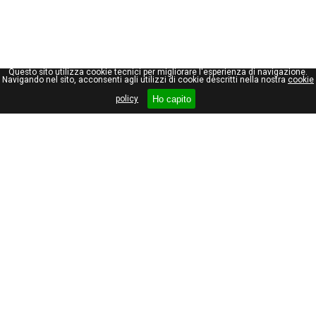
Questo sito utilizza cookie tecnici per migliorare l'esperienza di navigazione.
Navigando nel sito, acconsenti agli utilizzi di cookie descritti nella nostra
cookie
Ho capito
policy
Giuseppe Maraniello
Viale Stelvio, 66
20159, Milano
Tel +39 02 69000462
Partita I.V.A. 08535510153
Privacy policy
Cookie policy