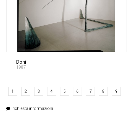
Doni
1987
1
2
3
4
5
6
7
8
9
richiesta informazioni