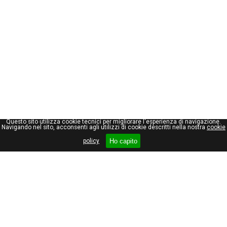
Questo sito utilizza cookie tecnici per migliorare l'esperienza di navigazione.
Navigando nel sito, acconsenti agli utilizzi di cookie descritti nella nostra
cookie
Ho capito
policy
Giuseppe Maraniello
Viale Stelvio, 66