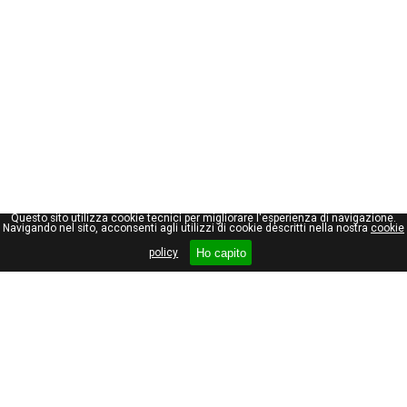
Questo sito utilizza cookie tecnici per migliorare l'esperienza di navigazione.
Navigando nel sito, acconsenti agli utilizzi di cookie descritti nella nostra
cookie
Ho capito
policy
Giuseppe Maraniello
Viale Stelvio, 66