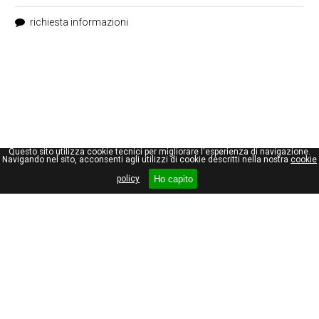
richiesta informazioni
Questo sito utilizza cookie tecnici per migliorare l'esperienza di navigazione.
Navigando nel sito, acconsenti agli utilizzi di cookie descritti nella nostra
cookie
Ho capito
policy
Giuseppe Maraniello
Viale Stelvio, 66
20159, Milano