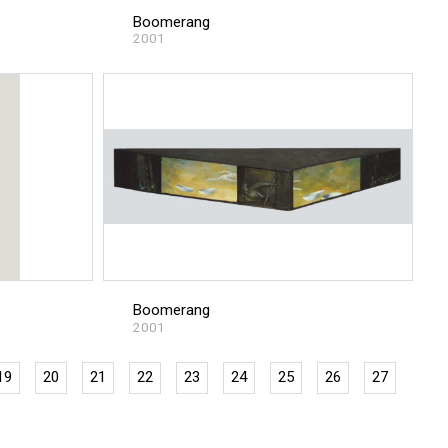
Boomerang
2001
Boomerang
2001
19
20
21
22
23
24
25
26
27