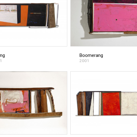
ng
Boomerang
1
2001