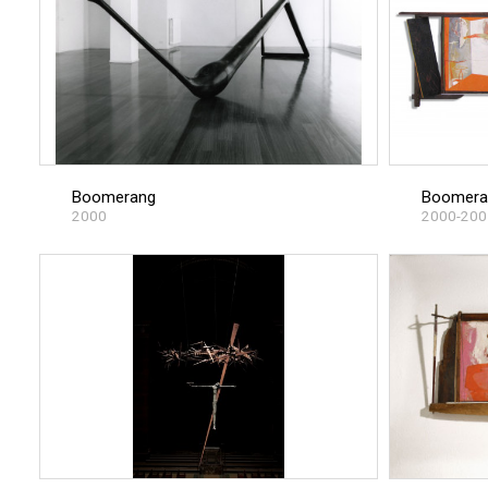
Boomerang
Boomera
2000
2000-200