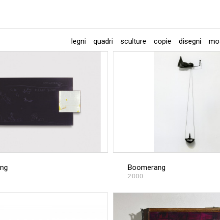
legni
quadri
sculture
copie
disegni
mos
ng
Boomerang
2000