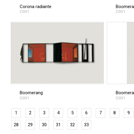
Corona radiante
Boomera
2001
2001
Boomerang
Boomera
2001
2001
1
2
3
4
5
6
7
8
9
28
29
30
31
32
33