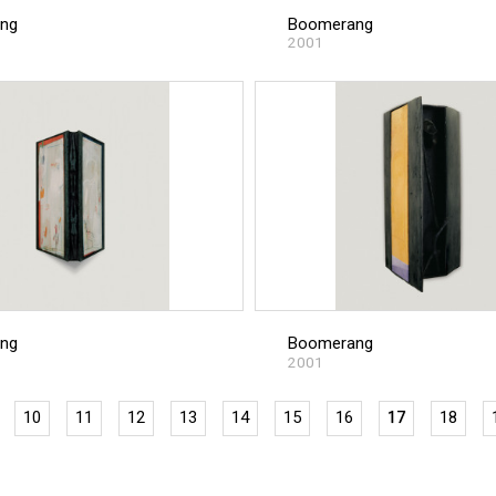
ng
Boomerang
2001
ng
Boomerang
2001
10
11
12
13
14
15
16
17
18