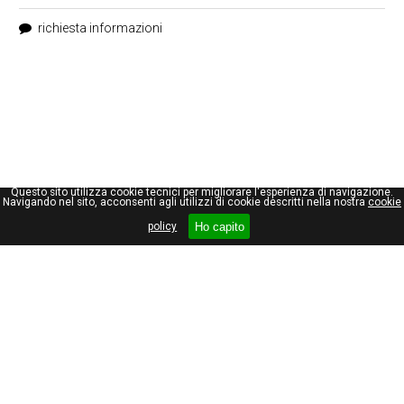
richiesta informazioni
Questo sito utilizza cookie tecnici per migliorare l'esperienza di navigazione.
Navigando nel sito, acconsenti agli utilizzi di cookie descritti nella nostra
cookie
Ho capito
policy
Giuseppe Maraniello
Viale Stelvio, 66
20159, Milano