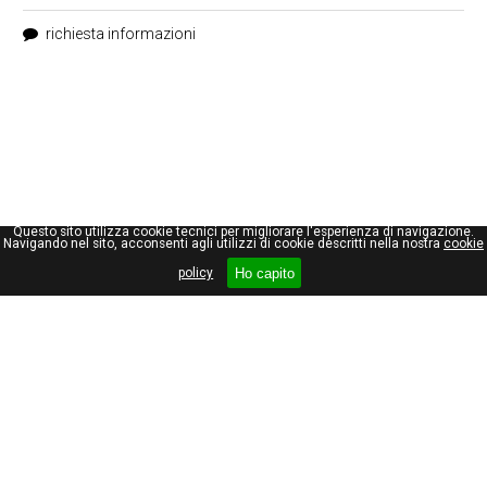
richiesta informazioni
Questo sito utilizza cookie tecnici per migliorare l'esperienza di navigazione.
Navigando nel sito, acconsenti agli utilizzi di cookie descritti nella nostra
cookie
Ho capito
policy
Giuseppe Maraniello
Viale Stelvio, 66
20159, Milano