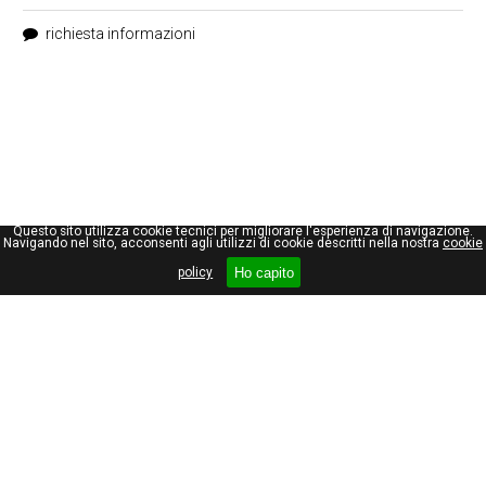
richiesta informazioni
Questo sito utilizza cookie tecnici per migliorare l'esperienza di navigazione.
Navigando nel sito, acconsenti agli utilizzi di cookie descritti nella nostra
cookie
Ho capito
policy
Giuseppe Maraniello
Viale Stelvio, 66
20159, Milano